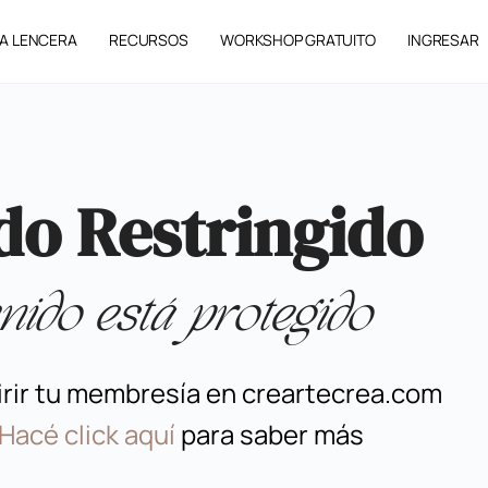
A LENCERA
RECURSOS
WORKSHOP GRATUITO
INGRESAR
do Restringido
nido está protegido
irir tu membresía en creartecrea.com
Hacé click aquí
para saber más